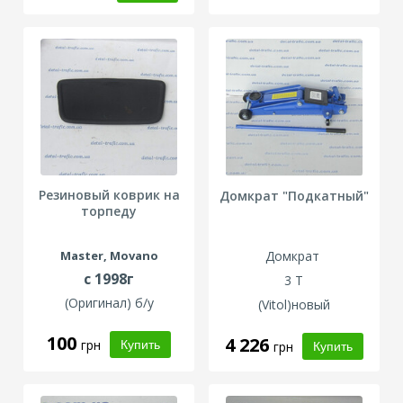
Резиновый коврик на
Домкрат "Подкатный"
торпеду
Master, Movano
Домкрат
с 1998г
3 Т
(Оригинал) б/у
(Vitol)новый
100
4 226
грн
грн