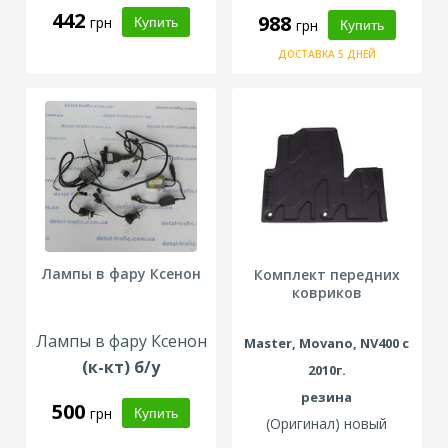
442
988
грн
грн
ДОСТАВКА 5 ДНЕЙ
Лампы в фару Ксенон
Комплект передних
ковриков
Лампы в фару Ксенон
Master, Movano, NV400 с
(к-кт) б/у
2010г.
резина
500
грн
(Оригинал) новый