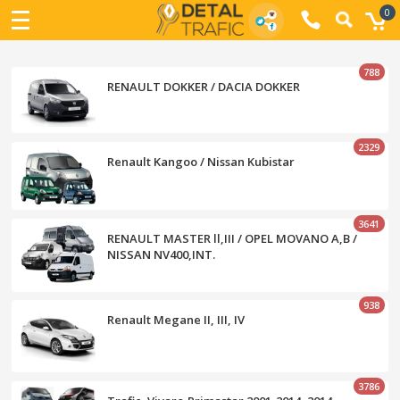
0
788
RENAULT DOKKER / DACIA DOKKER
2329
Renault Kangoo / Nissan Kubistar
3641
RENAULT MASTER ll,III / OPEL MOVANO A,B /
NISSAN NV400,INT.
938
Renault Megane II, III, IV
3786