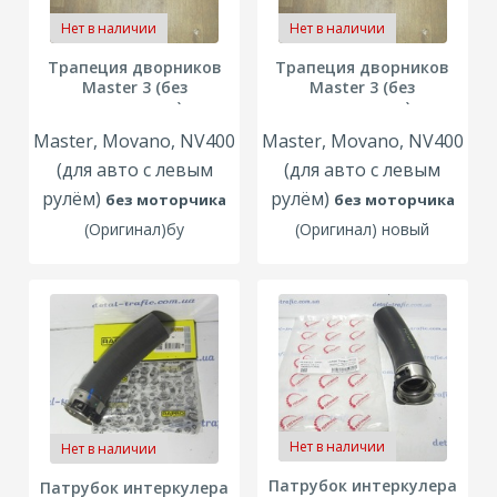
Нет в наличии
Нет в наличии
Трапеция дворников
Трапеция дворников
Master 3 (без
Master 3 (без
моторчика)
моторчика)
Master, Movano, NV400
Master, Movano, NV400
(для авто с левым
(для авто с левым
рулём)
рулём)
без моторчика
без моторчика
(
Оригинал
)бу
(
Оригинал
) новый
Нет в наличии
Нет в наличии
Патрубок интеркулера
Патрубок интеркулера