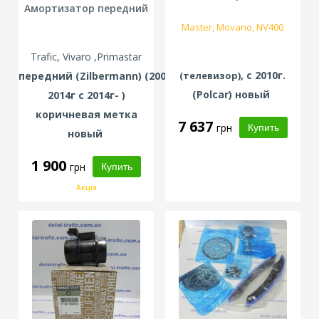
Амортизатор передний
Master, Movano, NV400
Trafic, Vivaro ,Primastar
, с 2010г.
(телевизор)
передний
(Zilbermann)
(2001-
(
Polcar
) новый
2014г с 2014г- )
коричневая метка
7 637
грн
новый
1 900
грн
Акція