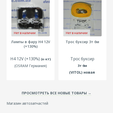
Нет в наличии
Нет в наличии
Лампы в фару H4 12V
Трос буксир 3т 6м
(+130%)
H4 12V (+130%)
Трос буксир
(
к-кт)
(OSRAM Германия)
3т 6м
(
VITOL
) новая
ПРОСМОТРЕТЬ ВСЕ НОВЫЕ ТОВАРЫ →
Магазин автозапчастей