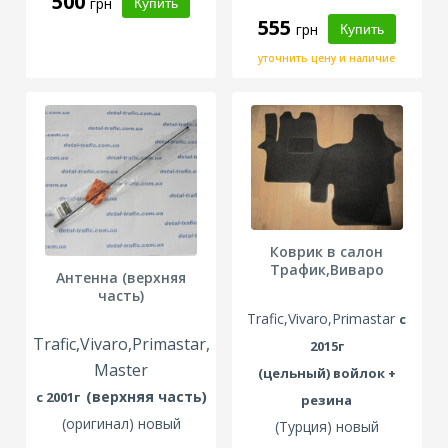
500
грн
555
грн
уточнить цену и наличие
Коврик в салон
Трафик,Виваро
Антенна (верхняя
часть)
Trafic,Vivaro,Primastar
с
Trafic,Vivaro,Primastar,
2015г
Master
(цельный) войлок +
(верхняя часть)
с 2001г
резина
(оригинал) новый
(Турция) новый