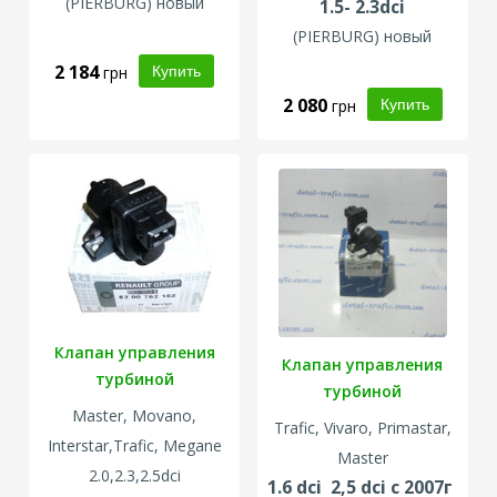
(
PIERBURG
) новый
1.5- 2.3dci
(
PIERBURG
) новый
2 184
грн
2 080
грн
Клапан управления
Клапан управления
турбиной
турбиной
Master, Movano,
Trafic, Vivaro, Primastar,
Interstar,Trafic, Megane
Master
2.0,2.3,
2.5dci
1.6 dci 2,5 dci с 2007г