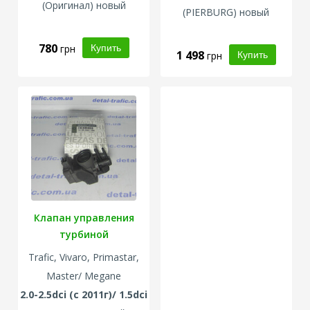
(
Оригинал
) новый
(
PIERBURG
) новый
780
грн
1 498
грн
Клапан управления
турбиной
Trafic, Vivaro, Primastar,
Master/ Megane
2.0-2.5dci (с 2011г)/ 1.5dci