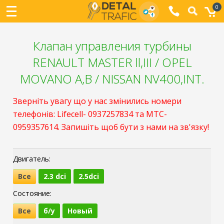
0
Клапан управления турбины
RENAULT MASTER ll,III / OPEL
MOVANO A,B / NISSAN NV400,INT.
Зверніть увагу що у нас змінились номери
телефонів: Lifecell- 0937257834 та МТС-
0959357614. Запишіть щоб бути з нами на зв'язку!
Двигатель:
Все
2.3 dci
2.5dci
Состояние:
Все
б/у
Новый