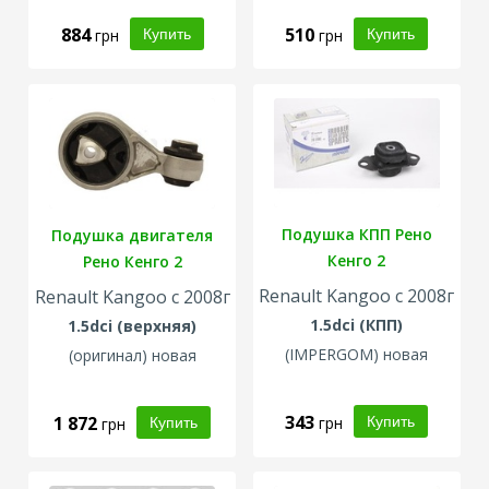
884
510
грн
грн
Подушка КПП Рено
Подушка двигателя
Кенго 2
Рено Кенго 2
Renault Kangoo с 2008г
Renault Kangoo с 2008г
1.5dci (КПП)
1.5dci (верхняя)
(
IMPERGOM
) новая
(
оригинал
) новая
343
1 872
грн
грн