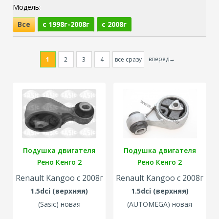
Модель:
Все
с 1998г-2008г
с 2008г
вперед→
1
2
3
4
все сразу
Подушка двигателя
Подушка двигателя
Рено Кенго 2
Рено Кенго 2
Renault Kangoo с 2008г
Renault Kangoo с 2008г
1.5dci (верхняя)
1.5dci (верхняя)
(
Sasic
) новая
(
AUTOMEGA
) новая