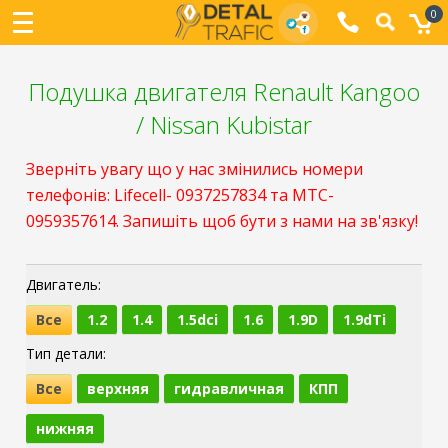
0
Подушка двигателя Renault Kangoo
/ Nissan Kubistar
Зверніть увагу що у нас змінились номери
телефонів: Lifecell- 0937257834 та МТС-
0959357614. Запишіть щоб бути з нами на зв'язку!
Двигатель:
Все
1.2
1.4
1.5dci
1.6
1.9D
1.9dTi
Тип детали:
Все
верхняя
гидравличная
КПП
нижняя