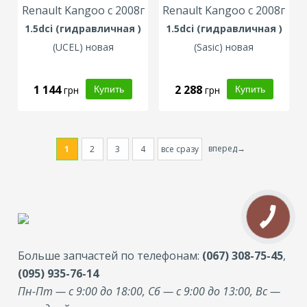
Renault Kangoo с 2008г
Renault Kangoo с 2008г
1.5dci (гидравличная )
1.5dci (гидравличная )
(
UCEL
) новая
(
Sasic
) новая
1 144
2 288
грн
грн
вперед→
1
2
3
4
все сразу
Больше запчастей по телефонам:
(067) 308-75-45
,
(095) 935-76-14
Пн-Пт — с 9:00 до 18:00, Сб — с 9:00 до 13:00, Вс —