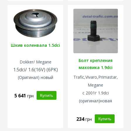
Шкив коленвала 1.5dci
Болт крепления
Dokker/ Megane
маховика 1.9dci
1.5dci/ 1.6(16V) (6PK)
Trafic,Vivaro,Primastar,
(
Оригинал) новый
Megane
с 2001г
1.9dci
5 641
грн
(оригинал)новая
234
грн