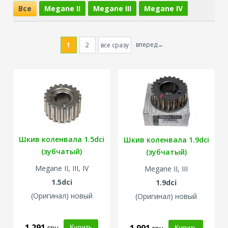
Все
Megane II
Megane III
Megane IV
вперед→
1
2
все сразу
Шкив коленвала 1.5dci
Шкив коленвала 1.9dci
(зубчатый)
(зубчатый)
Megane II, III, IV
Megane II, III
1.5dci
1.9dci
(Оригинал) новый
(Оригинал) новый
1 291
грн