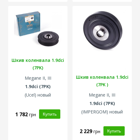
Шкив коленвала 1.9dci
(7PK)
Шкив коленвала 1.9dci
Megane II, III
(7PK )
1.9dci (7PK)
(Ucel) новый
Megane II, III
1.9dci (7PK)
(IMPERGOM) новый
1 782
грн
2 229
грн