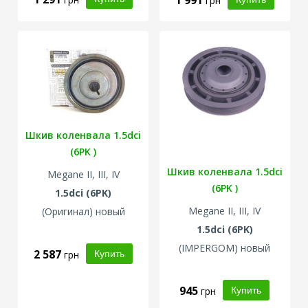
1 991
грн
Шкив коленвала 1.5dci
(6PK )
Шкив коленвала 1.5dci
Megane II, III, IV
(6PK )
1.5dci (6PK)
Megane II, III, IV
(Оригинал) новый
1.5dci (6PK)
(IMPERGOM) новый
2 587
грн
945
грн