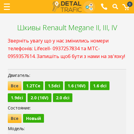
0
Шкивы Renault Megane II, III, IV
Зверніть увагу що у нас змінились номери
телефонів: Lifecell- 0937257834 та МТС-
0959357614. Запишіть щоб бути з нами на зв'язку!
Двигатель:
Все
1.2TCe
1.5dci
1.6 (16V)
1.6 dci
1.9dci
2.0 (16V)
2.0 dci
Состояние:
Все
Новый
Модель: