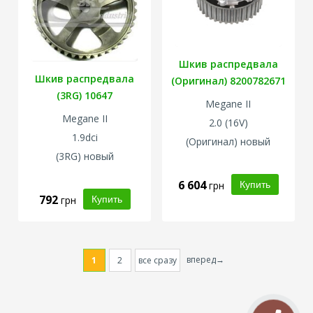
Шкив распредвала
Шкив распредвала
(Оригинал) 8200782671
(3RG) 10647
Megane II
Megane II
2.0 (16V)
1.9dci
(Оригинал) новый
(3RG) новый
6 604
грн
792
грн
вперед→
1
2
все сразу