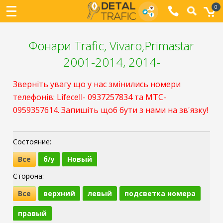
0
Фонари Trafic, Vivaro,Primastar
2001-2014, 2014-
Зверніть увагу що у нас змінились номери
телефонів: Lifecell- 0937257834 та МТС-
0959357614. Запишіть щоб бути з нами на зв'язку!
Состояние:
Все
б/у
Новый
Cторона:
Все
верхний
левый
подсветка номера
правый