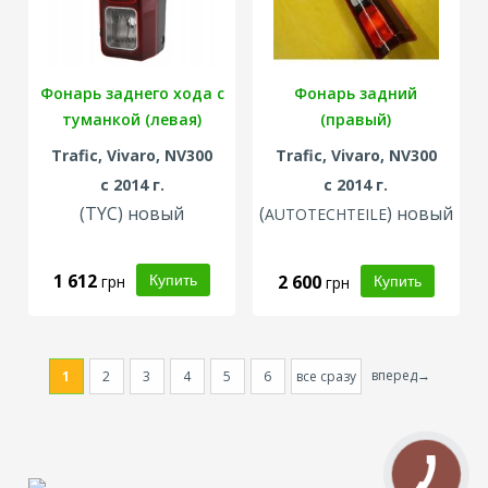
Фонарь заднего хода с
Фонарь задний
туманкой (левая)
(правый)
Trafic, Vivaro, NV300
Trafic, Vivaro, NV300
с 2014 г.
с 2014 г.
(TYC) новый
(
) новый
AUTOTECHTEILE
1 612
2 600
грн
грн
вперед→
1
2
3
4
5
6
все сразу