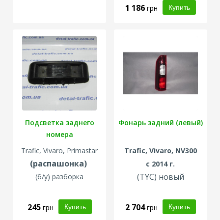
1 186
грн
Подсветка заднего
Фонарь задний (левый)
номера
Trafic, Vivaro, Primastar
Trafic, Vivaro, NV300
(распашонка)
с 2014 г.
(TYC) новый
(б/у) разборка
245
2 704
грн
грн