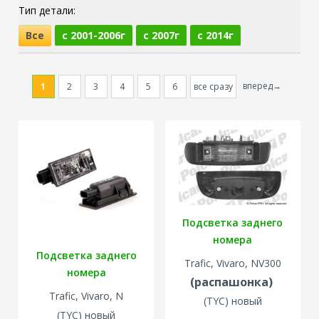
Тип детали:
Все
с 2001-2006г
с 2007г
с 2014г
вперед→
1
2
3
4
5
6
все сразу
Подсветка заднего
номера
Подсветка заднего
Trafic, Vivaro, NV300
номера
(распашонка)
Trafic, Vivaro, N
(TYC) новый
(TYC) новый