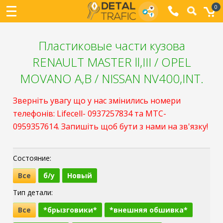
0
Пластиковые части кузова
RENAULT MASTER ll,III / OPEL
MOVANO A,B / NISSAN NV400,INT.
Зверніть увагу що у нас змінились номери
телефонів: Lifecell- 0937257834 та МТС-
0959357614. Запишіть щоб бути з нами на зв'язку!
Состояние:
Все
б/у
Новый
Тип детали:
Все
*брызговики*
*внешняя обшивка*