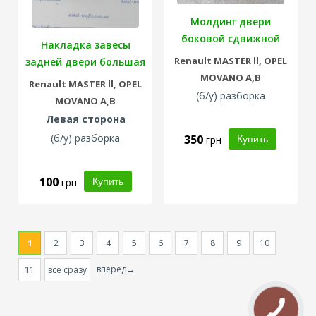
Молдинг двери
боковой cдвижной
Накладка завесы
Renault
MASTER ll,
OPEL
задней двери большая
MOVANO A,B
(лев.)
Renault
MASTER ll,
OPEL
(б/у) разборка
MOVANO A,B
Левая сторона
(б/у) разборка
350
грн
100
грн
1
2
3
4
5
6
7
8
9
10
вперед→
11
все сразу