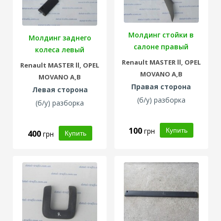
Молдинг стойки в
Молдинг заднего
салоне правый
колеса левый
Renault
MASTER ll,
OPEL
Renault
MASTER ll,
OPEL
MOVANO A,B
MOVANO A,B
Правая сторона
Левая сторона
(б/у) разборка
(б/у) разборка
100
грн
400
грн