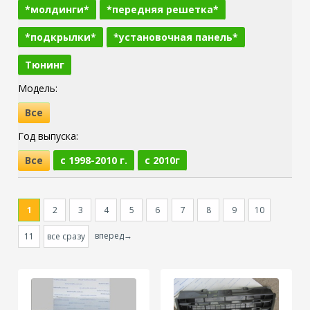
*молдинги*
*передняя решетка*
*подкрылки*
*установочная панель*
Тюнинг
Модель:
Все
Год выпуска:
Все
c 1998-2010 г.
c 2010г
1
2
3
4
5
6
7
8
9
10
вперед→
11
все сразу