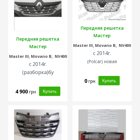
Передняя решетка
Мастер
Передняя решетка
Master III, Movano B, NV400
Мастер
с 2014г.
Master III, Movano B, NV400
(Polcar) новая
с 2014г.
(разборка)бу
0
грн
4 900
грн