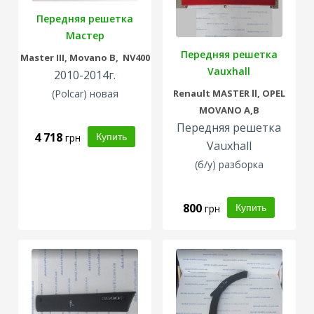
Передняя решетка
Мастер
Передняя решетка
Master III, Movano B, NV400
Vauxhall
2010-2014г.
(Polcar) новая
Renault
MASTER ll,
OPEL
MOVANO A,B
Передняя решетка
4 718
грн
Vauxhall
(б/у) разборка
800
грн