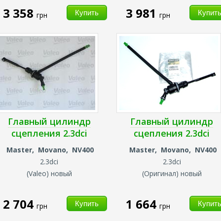
3 358
3 981
грн
грн
Главный цилиндр
Главный цилиндр
сцепления 2.3dci
сцепления 2.3dci
Master, Movano, NV400
Master, Movano, NV400
2.3dci
2.3dci
(
Valeo) новый
(
Оригинал) новый
2 704
1 664
грн
грн