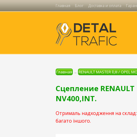
Главная
Блог
Доставка и оплата
Гаран
Главная
RENAULT MASTER ll,III / OPEL M
→
Сцепление RENAULT M
NV400,INT.
Отрималь надходження на склад: 
багато іншого.