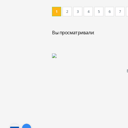
1
2
3
4
5
6
7
Вы просматривали: