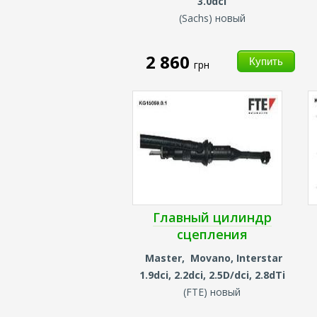
3.0dci
(
Sachs) новый
2 860
грн
Главный цилиндр
сцепления
Master, Movano, Interstar
1.9dci, 2.2dci, 2.5D/dci, 2.8dTi
(
FTE) новый