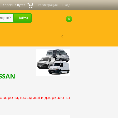
Корзина пуста
Регистрация
Вход
0
0
ISSAN
повороти, вкладиші в дзеркало та