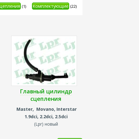
сцепления
Комплектующие
(1)
(22)
Главный цилиндр
сцепления
Master, Movano, Interstar
1.9dci, 2.2dci, 2.5dci
(
Lpr) новый
й