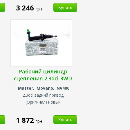
3 246
грн
Рабочий цилиндр
сцепления 2.3dci RWD
Master, Movano, NV400
2.3dci задний привод
(
Оригинал) новый
1 872
грн