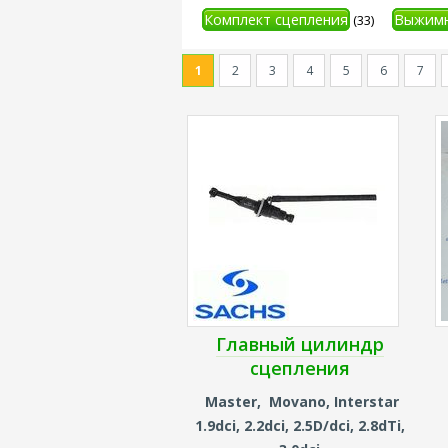
Комплект сцепления
Выжимн
(33)
1
2
3
4
5
6
7
Главный цилиндр
сцепления
Master, Movano, Interstar
1.9dci, 2.2dci, 2.5D/dci, 2.8dTi,