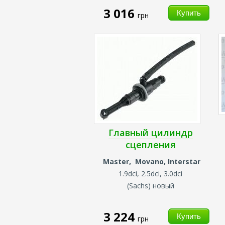
3 016
грн
Главный цилиндр
сцепления
Master, Movano, Interstar
1.9dci, 2.5dci, 3.0dci
(
Sachs) новый
3 224
грн