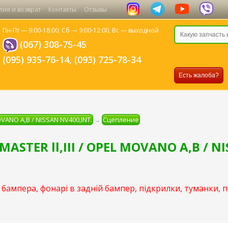
тия и возврат
Контакты
Отзывы
Пн-Пт — 9:00-18:00,
Сб — 9:00-12:00,
Вс — выходной
(067) 308-75-45
(095) 935-76-14
,
(093) 725-78-34
Есть жалоба?
OVANO A,B / NISSAN NV400,INT.
Сцепление
→
ASTER ll,III / OPEL MOVANO A,B / N
бампера, фонарі в задній бампер, підкрилки, туманки, 