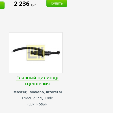
2 236
грн
Главный цилиндр
сцепления
Master, Movano, Interstar
1.9dci, 2.5dci, 3.0dci
(
Luk) новый