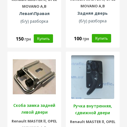
MOVANO A,B
MOVANO A,B
Задняя дверь
Левая\Правая
(б/у) разборка
(б/у) разборка
100
150
грн
грн
Скоба замка задней
Ручка внутренняя,
левой двери
сдвижной двери
Renault
MASTER ll,
OPEL
Renault
MASTER ll,
OPEL