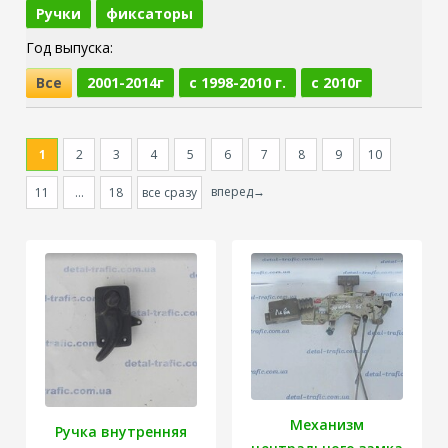
Ручки
фиксаторы
Год выпуска:
Все
2001-2014г
c 1998-2010 г.
c 2010г
1
2
3
4
5
6
7
8
9
10
вперед→
11
...
18
все сразу
Механизм
Ручка внутренняя