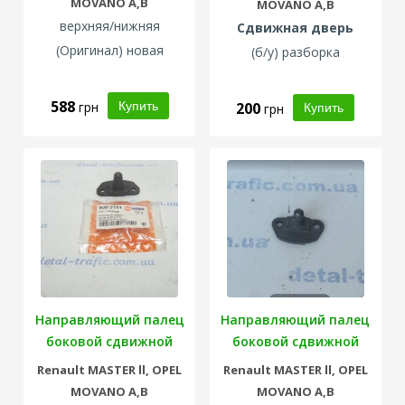
MOVANO A,B
MOVANO A,B
верхняя/нижняя
Сдвижная дверь
(Оригинал) новая
(б/у) разборка
588
грн
200
грн
Направляющий палец
Направляющий палец
боковой сдвижной
боковой сдвижной
двери
двери
Renault
MASTER ll,
OPEL
Renault
MASTER ll,
OPEL
MOVANO A,B
MOVANO A,B