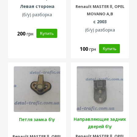
Левая сторона
Renault
MASTER ll,
OPEL
MOVANO A,B
(б/у) разборка
с 2003
(б/у) разборка
200
грн
100
грн
Направляющие задних
Петля замка б\у
дверей б\у
Renault
MASTER ll,
OPEL
Renault
MASTER ll,
OPEL