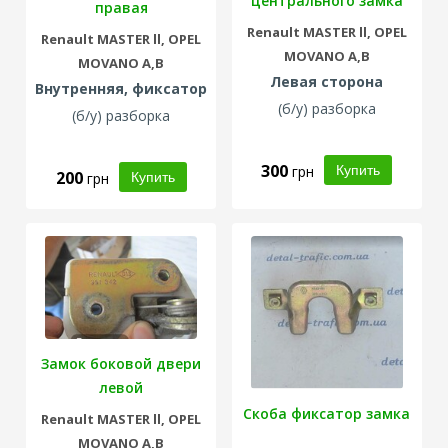
центрального замка
правая
левая дверь
Renault
MASTER ll,
OPEL
Renault
MASTER ll,
OPEL
MOVANO A,B
MOVANO A,B
Левая сторона
Внутренняя, фиксатор
(б/у) разборка
(б/у) разборка
300
грн
200
грн
Замок боковой двери
левой
Скоба фиксатор замка
Renault
MASTER ll,
OPEL
MOVANO A,B