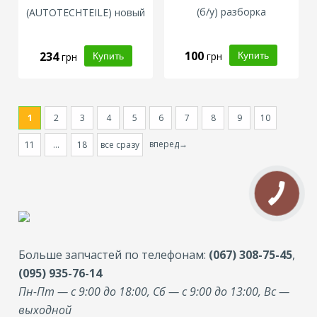
(б/у) разборка
(
AUTOTECHTEILE
) новый
100
234
грн
грн
1
2
3
4
5
6
7
8
9
10
вперед→
11
...
18
все сразу
Больше запчастей по телефонам:
(067) 308-75-45
,
(095) 935-76-14
Пн-Пт — с 9:00 до 18:00, Сб — с 9:00 до 13:00, Вс —
выходной