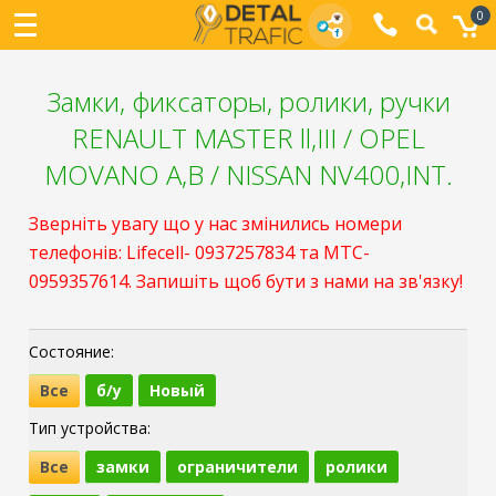
0
Замки, фиксаторы, ролики, ручки
RENAULT MASTER ll,III / OPEL
MOVANO A,B / NISSAN NV400,INT.
Зверніть увагу що у нас змінились номери
телефонів: Lifecell- 0937257834 та МТС-
0959357614. Запишіть щоб бути з нами на зв'язку!
Состояние:
Все
б/у
Новый
Тип устройства:
Все
замки
ограничители
ролики