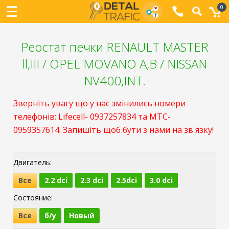
0
Реостат печки RENAULT MASTER
ll,III / OPEL MOVANO A,B / NISSAN
NV400,INT.
Зверніть увагу що у нас змінились номери
телефонів: Lifecell- 0937257834 та МТС-
0959357614. Запишіть щоб бути з нами на зв'язку!
Двигатель:
Все
2.2 dci
2.3 dci
2.5dci
3.0 dci
Состояние:
Все
б/у
Новый