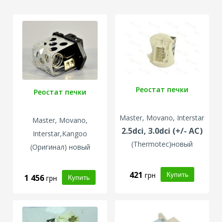
Реостат печки
Реостат печки
Master, Movano, Interstar
Master, Movano,
2.5dci, 3.0dci (+/- AC)
Interstar,Kangoo
(
Thermotec
)новый
(
Оригинал
) новый
421
грн
1 456
грн