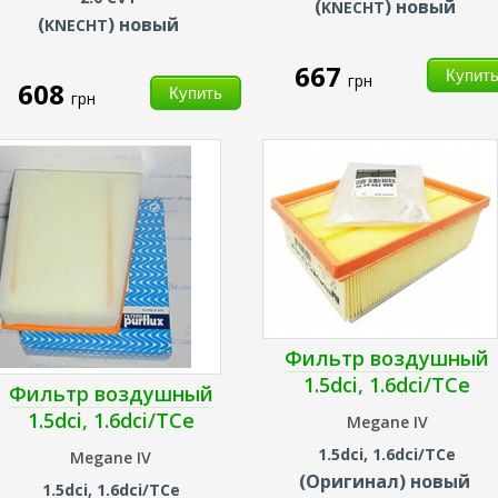
(
) новый
KNECHT
(
) новый
KNECHT
667
грн
608
грн
Фильтр воздушный
1.5dci, 1.6dci/TCe
Фильтр воздушный
1.5dci, 1.6dci/TCe
Megane IV
1.5dci, 1.6dci/TCe
Megane IV
(Оригинал) новый
1.5dci, 1.6dci/TCe