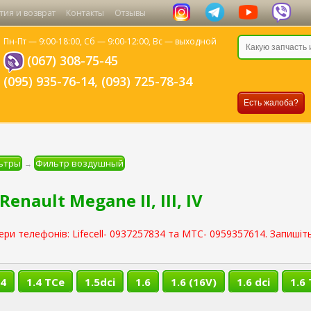
тия и возврат
Контакты
Отзывы
Пн-Пт — 9:00-18:00,
Сб — 9:00-12:00,
Вс — выходной
(067) 308-75-45
(095) 935-76-14
,
(093) 725-78-34
Есть жалоба?
ьтры
Фильтр воздушный
→
ault Megane II, III, IV
ери телефонів: Lifecell- 0937257834 та МТС- 0959357614. Запишіть
.4
1.4 TCe
1.5dci
1.6
1.6 (16V)
1.6 dci
1.6