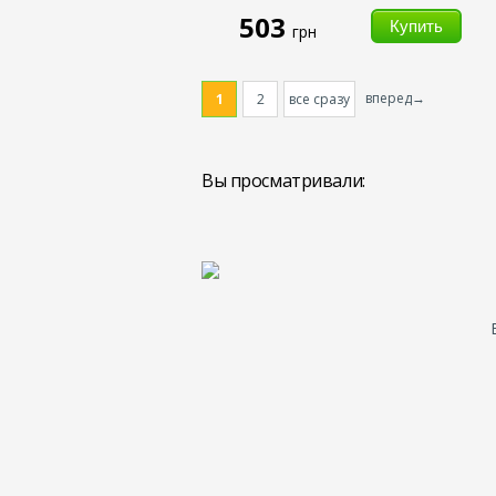
503
грн
вперед→
1
2
все сразу
Вы просматривали: