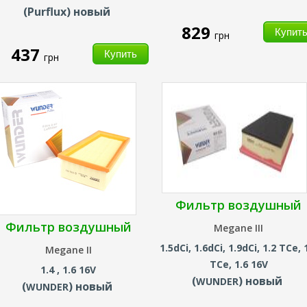
(Purflux) новый
829
грн
437
грн
Фильтр воздушный
Фильтр воздушный
Megane III
1.5dCi, 1.6dCi, 1.9dCi, 1.2 TCe, 
Megane II
TCe, 1.6 16V
1.4 , 1.6 16V
(
) новый
WUNDER
(
) новый
WUNDER