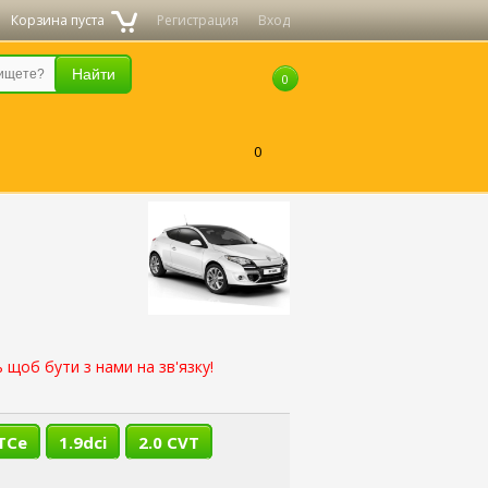
Корзина пуста
Регистрация
Вход
0
0
 щоб бути з нами на зв'язку!
 TCe
1.9dci
2.0 CVT