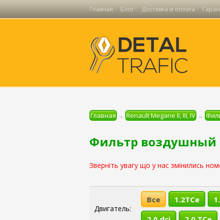
Главная
Блог
Доставка и оплата
Гаран
Главная
Renault Megane II, III, IV
Фил
→
→
Фильтр воздушный Ren
Зверніть увагу що у нас змінились ном
Все
1.2TCe
1
Двигатель:
2.0 dci
2.0 TCe