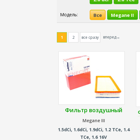
Модель:
Все
Megane II
вперед→
1
2
все сразу
Фильтр воздушный
Megane III
1.5dCi, 1.6dCi, 1.9dCi, 1.2 TCe, 1.4
TCe, 1.6 16V