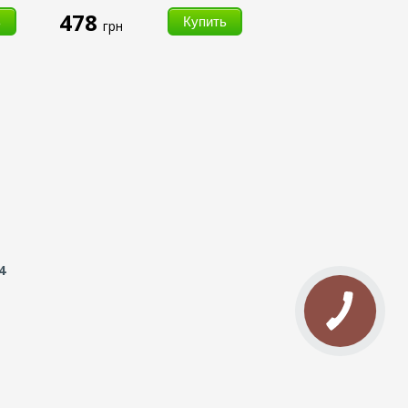
478
грн
4