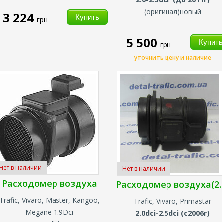
(оригинал)новый
3 224
грн
5 500
грн
уточнить цену и наличие
Нет в наличии
Нет в наличии
Расходомер воздуха
Расходомер воздуха(2.
Trafic, Vivaro, Master,
Kangoo,
Trafic, Vivaro, Primastar
Megane 1.9Dci
2.0dci-2.5dci (с2006г)