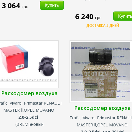
3 064
грн
6 240
грн
ДОСТАВКА 5 ДНЕЙ
Расходомер воздуха
rafic, Vivaro, Primastar,
RENAULT
Расходомер воздуха
MASTER ll,OPEL MOVANO
2.0-2.5dci
Trafic, Vivaro, Primastar,
RENAU
(
BREMI
)новый
MASTER ll,OPEL MOVANO
2.0-2.5dci (до 2011г)