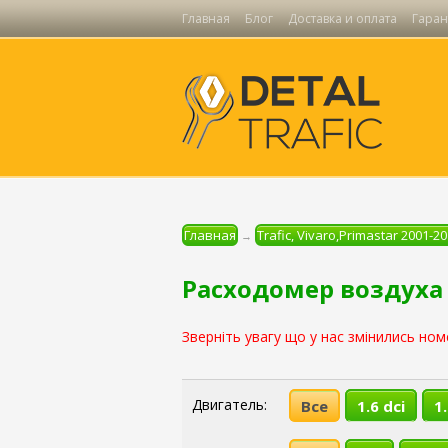
Главная
Блог
Доставка и оплата
Гаран
Главная
Trafic, Vivaro,Primastar 2001-20
→
Расходомер воздуха Tr
Зверніть увагу що у нас змінились ном
Двигатель:
Все
1.6 dci
1