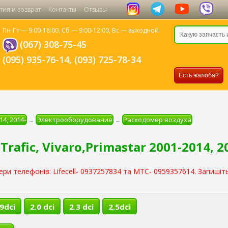
тия и возврат
Контакты
Отзывы
Пн-Пт — 9:00-18:00,
Сб — 9:00-12:00,
Вс — выходной
(067) 308-75-45
(095) 935-76-14
,
(093) 725-78-34
Есть жалоба?
14, 2014-
Электрооборудование
Расходомер воздуха
→
→
afic, Vivaro,Primastar 2001-2014, 2
ери телефонів: Lifecell- 0937257834 та МТС- 0959357614. Запишіть
.9dci
2.0 dci
2.3 dci
2.5dci