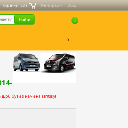
Корзина пуста
Регистрация
Вход
0
0
014-
 щоб бути з нами на зв'язку!