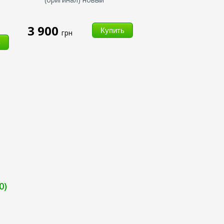
3 900
грн
0)