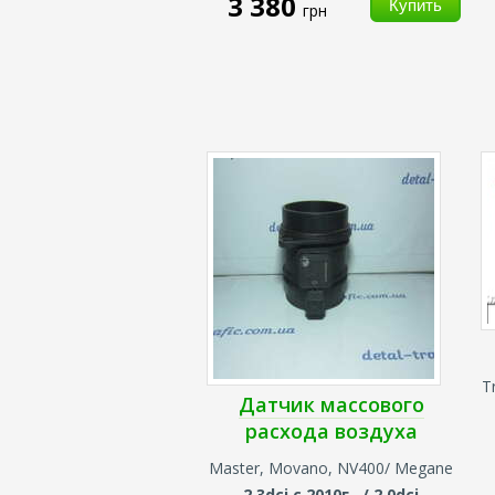
3 380
грн
T
Датчик массового
расхода воздуха
Master, Movano, NV400/ Megane
2.3dci с 2010г. / 2.0dci