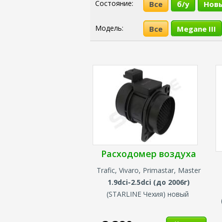
Состояние:
Все
б/у
Нов
Модель:
Все
Megane III
Расходомер воздуха
Trafic, Vivaro, Primastar, Master
1.9dci-2.5dci (до 2006г)
(
STARLINE
Чехия
) новый