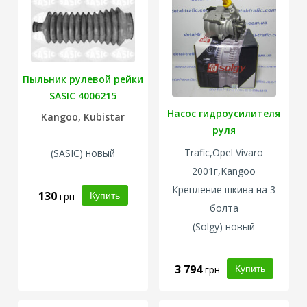
Пыльник рулевой рейки
SASIC 4006215
Насос гидроусилителя
Kangoo, Kubistar
руля
Trafic,Opel Vivaro
(SASIC) новый
2001г,
Kangoo
Крепление шкива на 3
130
грн
болта
(Solgy) новый
3 794
грн