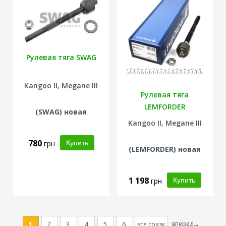
Рулевая тяга SWAG
Kangoo II, Megane III
Рулевая тяга
LEMFORDER
(
SWAG
) новая
Kangoo II, Megane III
780
грн
(
LEMFORDER
) новая
1 198
грн
вперед→
1
2
3
4
5
6
все сразу