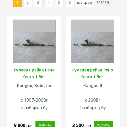
вперед→
1
2
3
4
5
6
все сразу
Рулевая рейка Рено
Рулевая рейка Рено
Кенго 1.5dci
Кенго 1.5dci
Kangoo, Kubistar
Kangoo II
с 1997-2008г
с 2008г
(
разборка
) бу
(
разборка
) бу
9 800
3 500
грн
грн