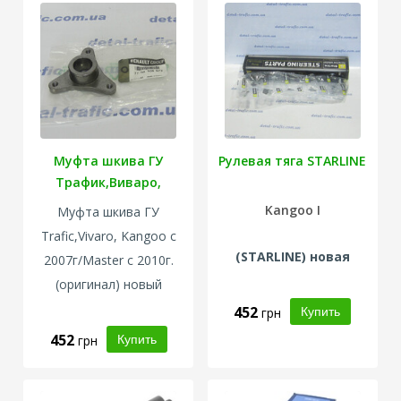
Муфта шкива ГУ
Рулевая тяга STARLINE
Трафик,Виваро,
Мастер, Кенго
Kangoo I
Муфта шкива ГУ
Trafic,Vivaro, Kangoo с
(
STARLINE
) новая
2007г/Master с 2010г.
(оригинал) новый
452
грн
452
грн