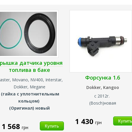
рышка датчика уровня
топлива в баке
Форсунка 1.6
aster, Movano, NV400, Interstar,
Dokker, Megane
Dokker, Kangoo
(гайка с уплотнительным
с 2012г.
кольцом)
(
Bosch
)новая
(Оригинал) новый
1 430
грн
1 568
грн