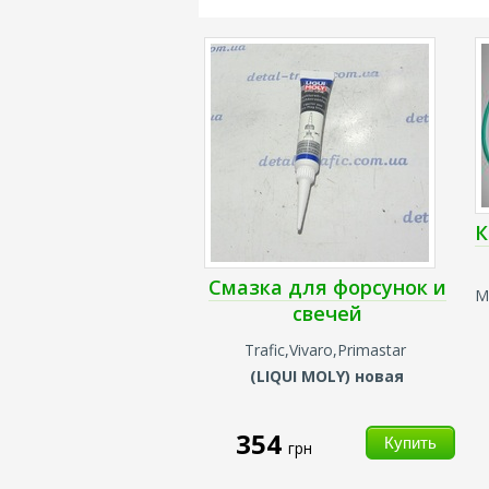
К
Смазка для форсунок и
M
свечей
Trafic,Vivaro,Primastar
(
LIQUI MOLY
) новая
354
грн