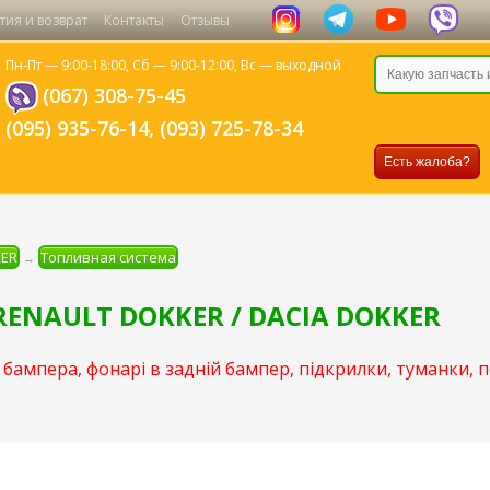
тия и возврат
Контакты
Отзывы
Пн-Пт — 9:00-18:00,
Сб — 9:00-12:00,
Вс — выходной
(067) 308-75-45
(095) 935-76-14
,
(093) 725-78-34
Есть жалоба?
KER
Топливная система
→
RENAULT DOKKER / DACIA DOKKER
бампера, фонарі в задній бампер, підкрилки, туманки, 