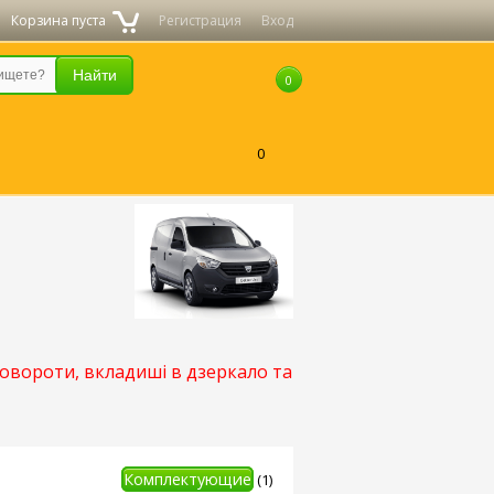
Корзина пуста
Регистрация
Вход
0
0
повороти, вкладиші в дзеркало та
Комплектующие
(1)