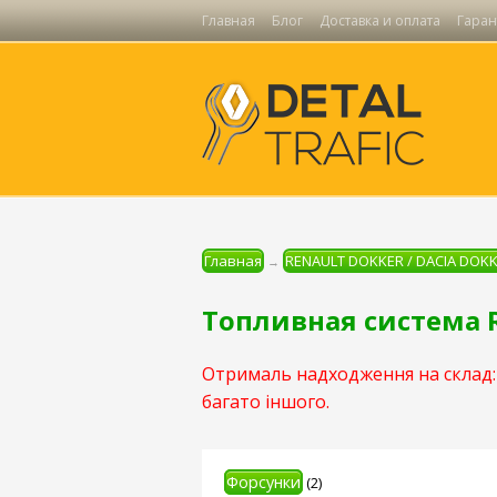
Главная
Блог
Доставка и оплата
Гаран
Главная
RENAULT DOKKER / DACIA DOK
→
Топливная система 
Отрималь надходження на склад: 
багато іншого.
Форсунки
(2)