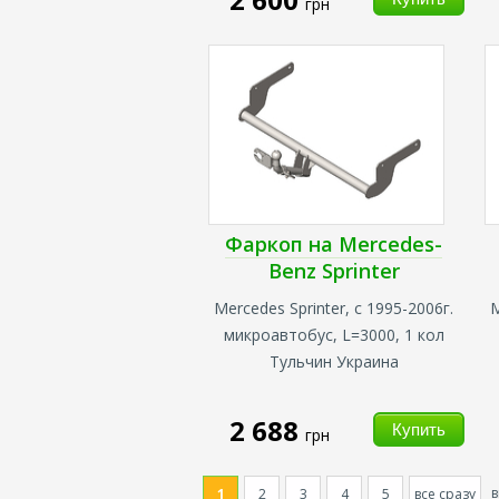
грн
Фаркоп на Mercedes-
Benz Sprinter
Mercedes Sprinter, с 1995-2006г.
M
микроавтобус,
L=3000, 1 кол
Тульчин Украина
2 688
грн
1
2
3
4
5
все сразу