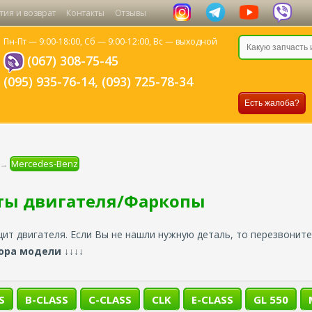
тия и возврат
Контакты
Отзывы
Пн-Пт — 9:00-18:00,
Сб — 9:00-12:00,
Вс — выходной
(067) 308-75-45
(095) 935-76-14
,
(093) 725-78-34
Есть жалоба?
Mercedes-Benz
→
ты двигателя/Фаркопы
ит двигателя. Если Вы не нашли нужную деталь, то перезвонит
ора модели ↓↓↓↓
S
B-CLASS
C-CLASS
CLK
E-CLASS
GL 550