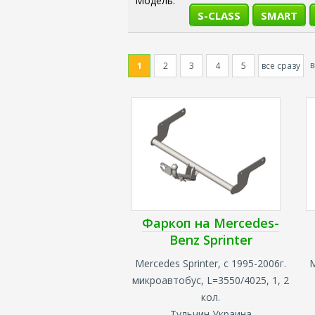
Модель:
S-CLASS
SMART
1
2
3
4
5
все сразу
Фаркоп на Mercedes-
Benz Sprinter
Mercedes Sprinter, с 1995-2006г.
M
микроавтобус,
L=3550/4025, 1, 2
кол.
Тульчин Украина