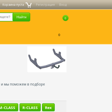
Корзина пуста
Регистрация
Вход
0
0
е и мы поможем в подборе
M-CLASS
R-CLASS
Rex