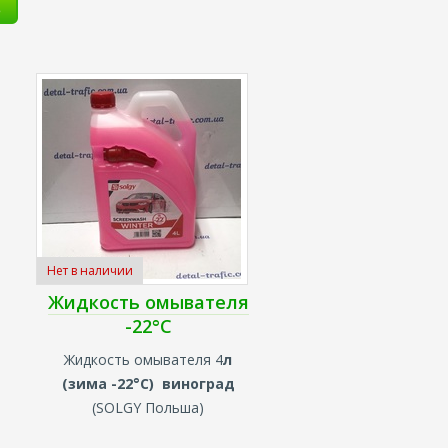
Нет в наличии
Жидкость омывателя
-22°C
Жидкость омывателя 4
л
(зима -22°C) виноград
(
SOLGY
Польша)