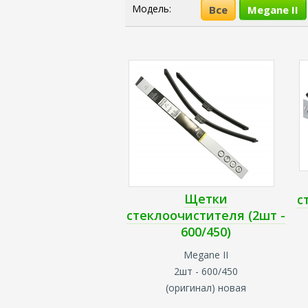
Модель:
Все
Megane II
Щетки
с
стеклоочистителя (2шт -
600/450)
Megane II
2шт - 600/450
(оригинал) новая