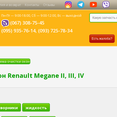
тия и возврат
Контакты
Отзывы
Пн-Пт — 9:00-18:00,
Сб — 9:00-12:00,
Вс — выходной
(067) 308-75-45
(095) 935-76-14
,
(093) 725-78-34
Есть жалоба?
ема очистки окон
Renault Megane II, III, IV
ворники
жидкость