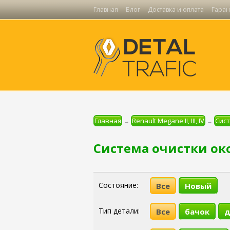
Главная
Блог
Доставка и оплата
Гаран
Главная
Renault Megane II, III, IV
Сист
→
→
Система очистки окон 
Состояние:
Все
Новый
Тип детали:
Все
бачок
д