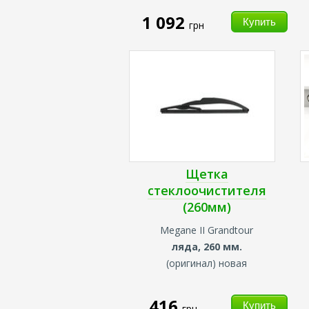
1 092
грн
Щетка
стеклоочистителя
(260мм)
Megane II Grandtour
ляда, 260 мм.
(оригинал) новая
416
грн