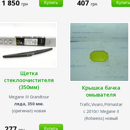
1 850
407
грн
грн
Щетка
стеклоочистителя
(350мм)
Крышка бачка
омывателя
Megane III Grandtour
ляда, 350 мм.
Trafic,Vivaro,Primastar
(оригинал) новая
с 2010г/ Megane II
(Rotweiss) новый
277
грн