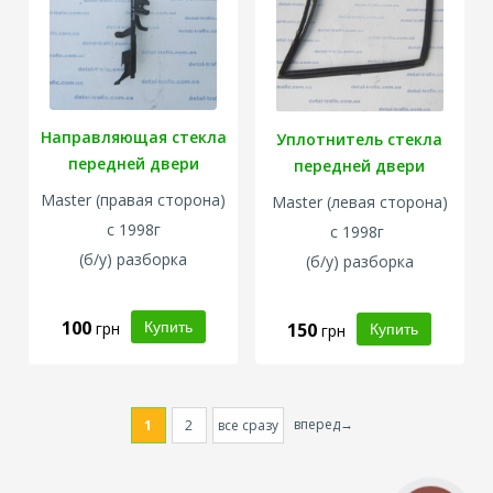
Направляющая стекла
Уплотнитель стекла
передней двери
передней двери
Master
(правая сторона)
Master
(левая сторона)
с 1998г
с 1998г
(б/у) разборка
(б/у) разборка
100
грн
150
грн
вперед→
1
2
все сразу