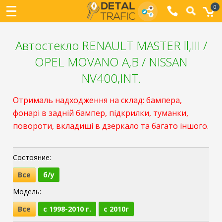
0
Автостекло RENAULT MASTER ll,III /
OPEL MOVANO A,B / NISSAN
NV400,INT.
Отрималь надходження на склад: бампера,
фонарі в задній бампер, підкрилки, туманки,
повороти, вкладиші в дзеркало та багато іншого.
Состояние:
Все
б/у
Модель:
Все
c 1998-2010 г.
с 2010г