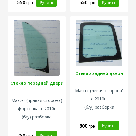
550
550
грн
грн
Стекло задней двери
Стекло передней двери
Master
(левая сторона)
с 2010г
Master
(правая сторона)
(б/у) разборка
форточка, с 2010г
(б/у) разборка
800
грн
780
грн