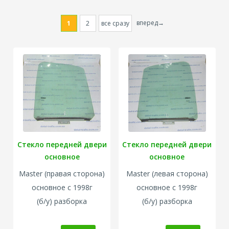
вперед→
1
2
все сразу
Стекло передней двери
Стекло передней двери
основное
основное
Master
(правая сторона)
Master
(левая сторона)
основное
с 1998г
основное
с 1998г
(б/у) разборка
(б/у) разборка