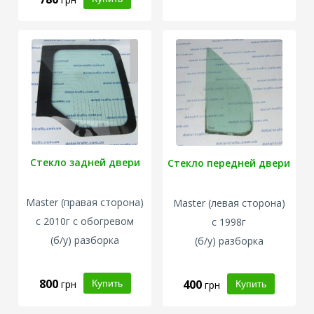
Стекло задней двери
Стекло передней двери
Master
(правая сторона)
Master
(левая сторона)
с 2010г с обогревом
с 1998г
(б/у) разборка
(б/у) разборка
800
400
грн
грн