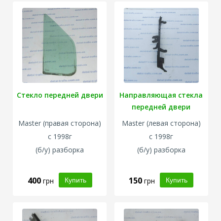
Стекло передней двери
Направляющая стекла
передней двери
Master
(правая сторона)
Master
(левая сторона)
с 1998г
с 1998г
(б/у) разборка
(б/у) разборка
400
150
грн
грн