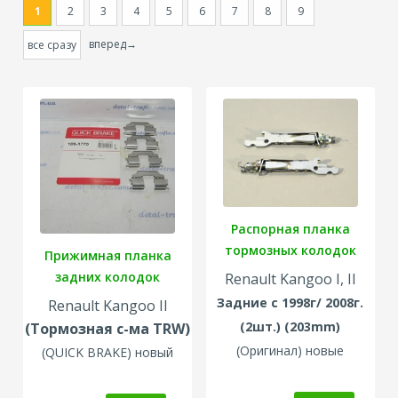
1
2
3
4
5
6
7
8
9
вперед→
все сразу
Распорная планка
тормозных колодок
Прижимная планка
задних колодок
Renault Kangoo I, II
Задние с 1998г/ 2008г.
Renault Kangoo II
(2шт.)
(203mm)
(Тормозная с-ма TRW)
(Оригинал
) новые
(
QUICK BRAKE) новый