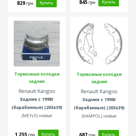
845
грн
829
грн
Тормозные колодки
Тормозные колодки
задние
задние
Renault Kangoo
Renault Kangoo
Задние с 1998г
Задние с 1998г
(барабанные)
(203x39)
(барабанные)
(203x39)
(
MEYLE
) новые
(
KAMPOL
) новые
1 255
687
грн
грн