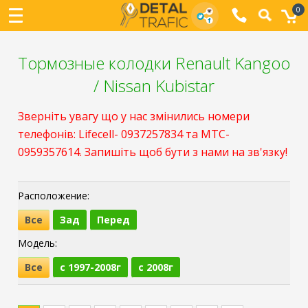
0
Тормозные колодки Renault Kangoo
/ Nissan Kubistar
Зверніть увагу що у нас змінились номери
телефонів: Lifecell- 0937257834 та МТС-
0959357614. Запишіть щоб бути з нами на зв'язку!
Расположение:
Все
Зад
Перед
Модель:
Все
с 1997-2008г
с 2008г