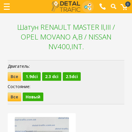
0
Шатун RENAULT MASTER ll,III /
OPEL MOVANO A,B / NISSAN
NV400,INT.
Двигатель:
Все
1.9dci
2.3 dci
2.5dci
Состояние:
Все
Новый