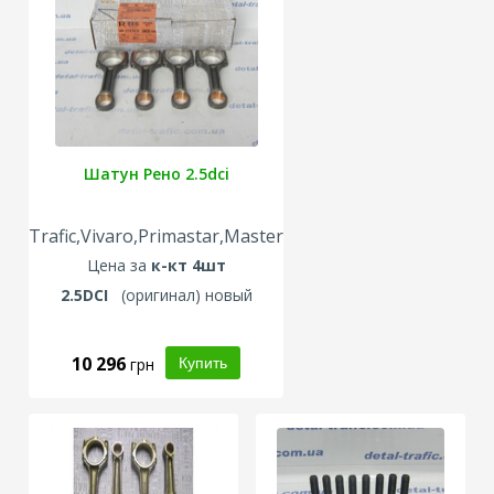
Шатун Рено 2.5dci
Trafic,Vivaro,Primastar,Master
Цена за
к-кт 4шт
2.5DCI
(
оригинал
) новый
10 296
грн