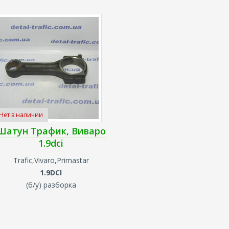
Нет в наличии
Шатун Трафик, Виваро
1.9dci
Trafic,Vivaro,
Primastar
1.9DCI
(б/у
) разборка