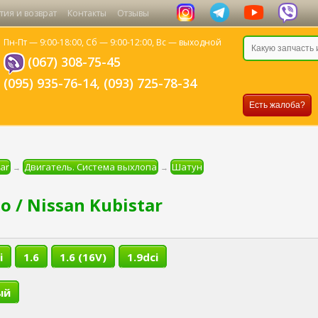
тия и возврат
Контакты
Отзывы
Пн-Пт — 9:00-18:00,
Сб — 9:00-12:00,
Вс — выходной
(067) 308-75-45
(095) 935-76-14
,
(093) 725-78-34
Есть жалоба?
tar
Двигатель. Система выхлопа
Шатун
→
→
 / Nissan Kubistar
i
1.6
1.6 (16V)
1.9dci
ый