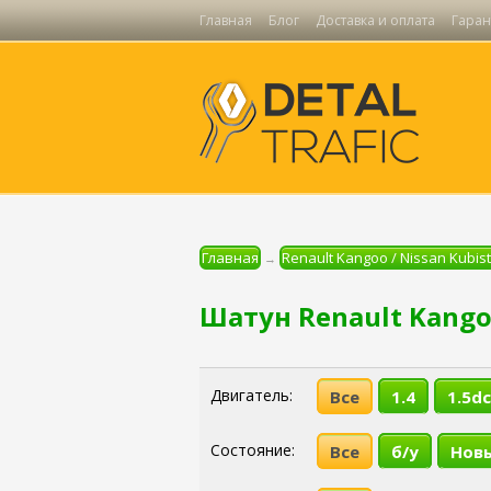
Главная
Блог
Доставка и оплата
Гаран
Главная
Renault Kangoo / Nissan Kubis
→
Шатун Renault Kangoo
Двигатель:
Все
1.4
1.5dc
Состояние:
Все
б/у
Нов