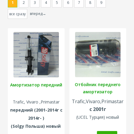
1
2
3
4
5
6
7
8
9
вперед→
все сразу
Отбойник переднего
Амортизатор передний
амортизатор
Trafic,Vivaro,Primastar
Trafic, Vivaro ,Primastar
с 2001г
передний (2001-2014г с
(UCEL Турция) новый
2014г- )
(Solgy Польша) новый