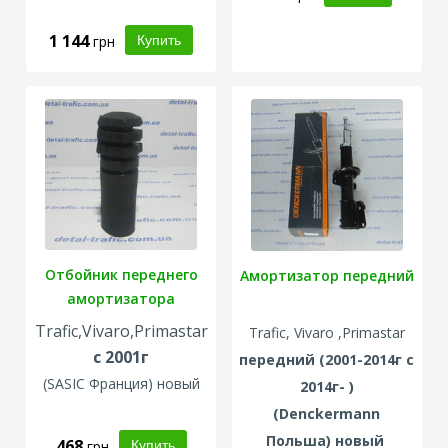
1 144
грн
Отбойник переднего
Амортизатор передний
амортизатора
Trafic,Vivaro,Primastar
Trafic, Vivaro ,Primastar
с 2001г
передний
(2001-2014г с
(SASIC Франция) новый
2014г- )
(Denckermann
Польша) новый
468
грн