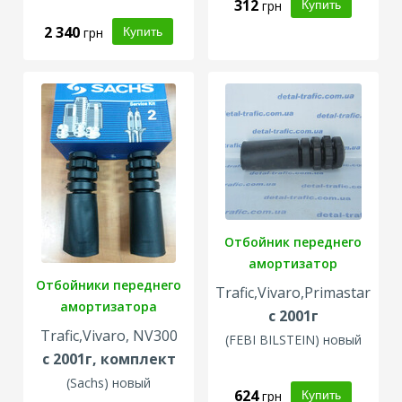
312
грн
2 340
грн
Отбойник переднего
амортизатор
Отбойники переднего
Trafic,Vivaro,Primastar
амортизатора
с 2001г
Trafic,Vivaro, NV300
(
FEBI BILSTEIN
) новый
с 2001г, комплект
(
Sachs
) новый
624
грн