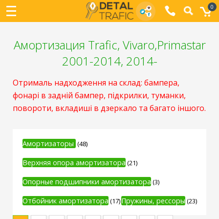
0
Амортизация Trafic, Vivaro,Primastar
2001-2014, 2014-
Отрималь надходження на склад: бампера,
фонарі в задній бампер, підкрилки, туманки,
повороти, вкладиші в дзеркало та багато іншого.
Амортизаторы
(48)
Верхняя опора амортизатора
(21)
Опорные подшипники амортизатора
(3)
Отбойник амортизатора
Пружины, рессоры
(17)
(23)