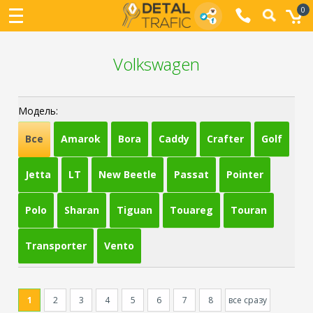
0
Volkswagen
Модель:
Все
Amarok
Bora
Caddy
Crafter
Golf
Jetta
LT
New Beetle
Passat
Pointer
Polo
Sharan
Tiguan
Touareg
Touran
Transporter
Vento
1
2
3
4
5
6
7
8
все сразу