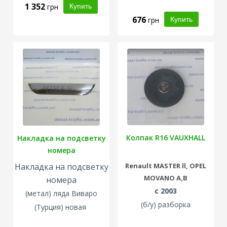
1 352
грн
676
грн
Колпак R16 VAUXHALL
Накладка на подсветку
номера
Накладка на подсветку
Renault
MASTER ll,
OPEL
MOVANO A,B
номера
с 2003
(метал) ляда Виваро
(б/у) разборка
(Турция) новая