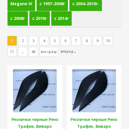
Megane IV
с 1997-2008г
с 2004-2010г.
с 2008г
с 2010г
с 2014г
1
2
3
4
5
6
7
8
9
10
вперед→
11
...
48
все сразу
Реснички черные Рено
Реснички черные Рено
Трафик, Виваро
Трафик, Виваро