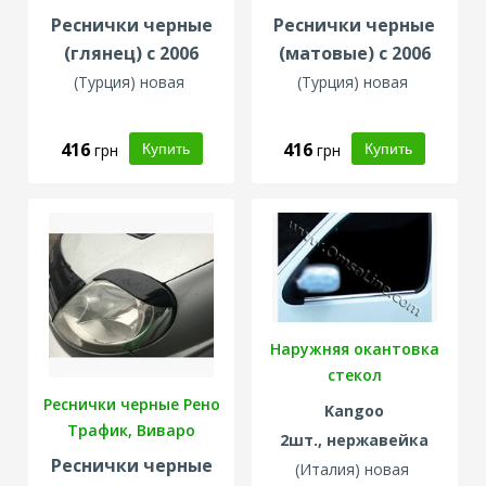
Реснички черные
Реснички черные
(глянец) с 2006
(матовые) с 2006
(Турция) новая
(Турция) новая
416
416
грн
грн
Наружняя окантовка
стекол
Реснички черные Рено
Kangoo
Трафик, Виваро
2шт., нержавейка
Реснички черные
(Италия) новая