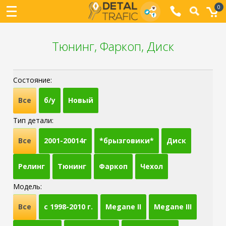
0
Тюнинг, Фаркоп, Диск
Состояние:
Все
б/у
Новый
Тип детали:
Все
2001-20014г
*брызговики*
Диск
Релинг
Тюнинг
Фаркоп
Чехол
Модель:
Все
c 1998-2010 г.
Megane II
Megane III