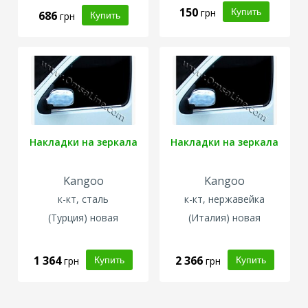
150
грн
686
грн
Накладки на зеркала
Накладки на зеркала
Kangoo
Kangoo
к-кт, сталь
к-кт, нержавейка
(Турция)
новая
(
Италия
)
новая
1 364
2 366
грн
грн