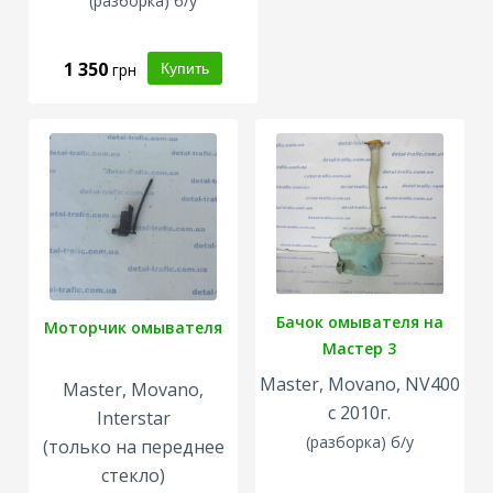
(разборка) б/у
1 350
грн
Бачок омывателя на
Моторчик омывателя
Мастер 3
Master, Movano, NV400
Master, Movano,
с 2010г.
Interstar
(разборка
) б/у
(только на переднее
стекло)