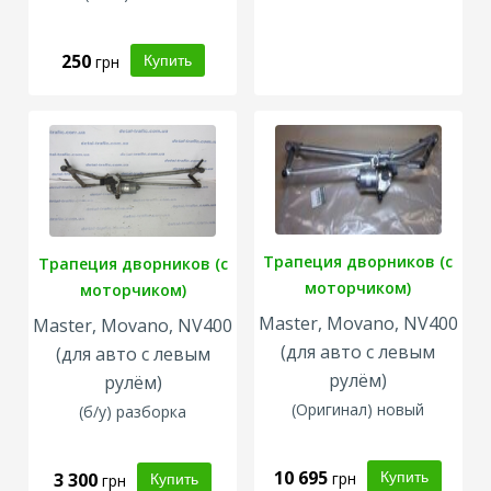
250
грн
Трапеция дворников (с
Трапеция дворников (с
моторчиком)
моторчиком)
Master, Movano, NV400
Master, Movano, NV400
(для авто с левым
(для авто с левым
рулём)
рулём)
(
Оригинал
) новый
(б/у) разборка
10 695
3 300
грн
грн