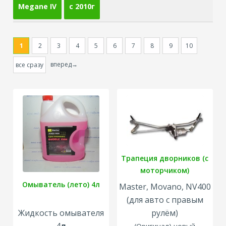
Megane IV
с 2010г
1
2
3
4
5
6
7
8
9
10
вперед→
все сразу
Трапеция дворников (с
моторчиком)
Омыватель (лето) 4л
Master, Movano, NV400
(для авто с правым
Жидкость омывателя
рулём)