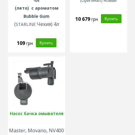
4
л
(
Оригинал
) новый
(лето)
с ароматом
Bubble Gum
10 679
грн
(
Чехия) 4л
STARLINE
109
грн
Насос бачка омывателя
Master, Movano, NV400