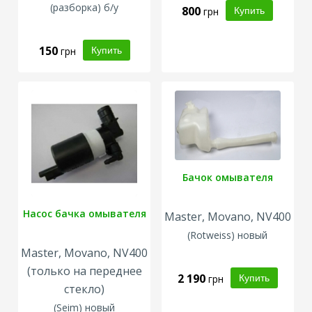
(разборка) б/у
800
грн
150
грн
Бачок омывателя
Насос бачка омывателя
Master, Movano, NV400
(
Rotweiss
) новый
Master, Movano, NV400
(только на переднее
2 190
грн
стекло)
(Seim) новый