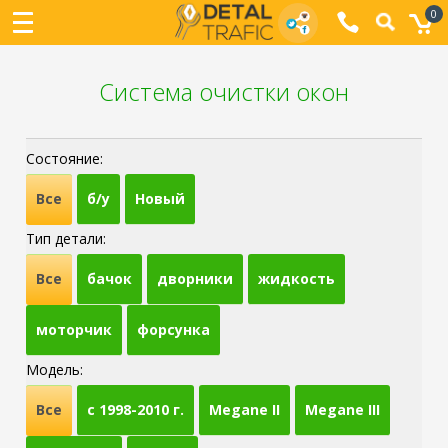
0
Система очистки окон
Состояние:
Все
б/у
Новый
Тип детали:
Все
бачок
дворники
жидкость
моторчик
форсунка
Модель:
Все
c 1998-2010 г.
Megane II
Megane III