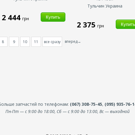
Тульчин Украина
2 444
грн
2 375
грн
вперед→
8
9
10
11
все сразу
Больше запчастей по телефонам:
(067) 308-75-45
,
(095) 935-76-1
Пн-Пт — с 9:00 до 18:00, Сб — с 9:00 до 13:00, Вс — выходной