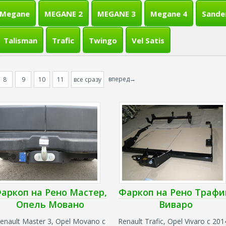
Megane
MEGANE 2
MEGANE 3
Megane 4
Sande
Talisman
Trafic
Twingo
Vel Satis
вперед→
8
9
10
11
все сразу
аркоп на Рено Мастер,
Фаркоп на Рено Трафи
Опель Мовано
Виваро
enault Master 3, Opel Movano с
Renault Trafic, Opel Vivaro с 201