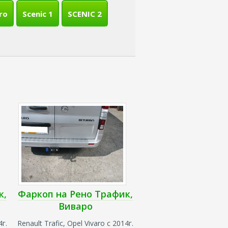
ro
Scenic 1
SCENIC 2
к,
Фаркоп на Рено Трафик,
Виваро
4г.
Renault Trafic, Opel Vivaro с 2014г.