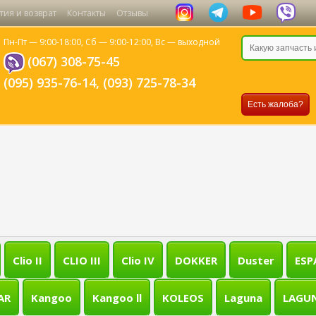
тия и возврат
Контакты
Отзывы
Пн-Пт — 9:00-18:00,
Сб — 9:00-12:00,
Вс — выходной
(067) 308-75-45
(095) 935-76-14
,
(093) 725-78-34
Есть жалоба?
Clio II
CLIO III
Clio IV
DOKKER
Duster
ESP
AR
Kangoo
Kangoo ll
KOLEOS
Laguna
LAGUN