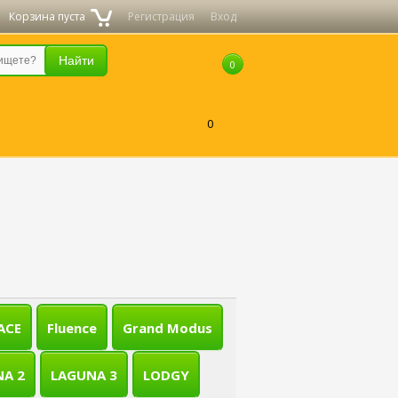
Корзина пуста
Регистрация
Вход
0
0
ACE
Fluence
Grand Modus
A 2
LAGUNA 3
LODGY