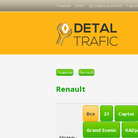
Главная
Блог
Доставка и оплата
Гаран
Главная
Renault
→
Renault
Все
21
Captur
Grand Scenic
KADJ
Модель: