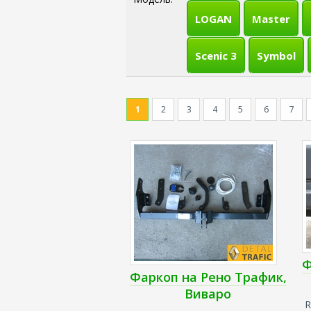
LOGAN
Master
Scenic 3
Symbol
1
2
3
4
5
6
7
Ф
Фаркоп на Рено Трафик,
Виваро
R