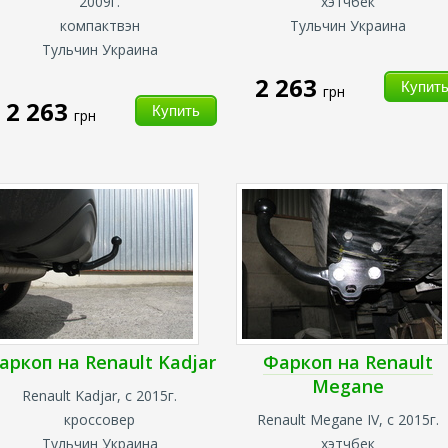
2009г.
хэтчбек
компактвэн
Тульчин Украина
Тульчин Украина
2 263
грн
2 263
грн
аркоп на Renault Kadjar
Фаркоп на Renault
Megane
Renault Kadjar, с 2015г.
кроссовер
Renault Megane IV, с 2015г.
Тульчин Украина
хэтчбек