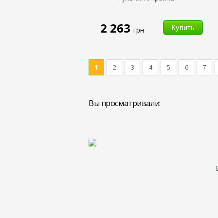
2 263
грн
1
2
3
4
5
6
7
Вы просматривали: