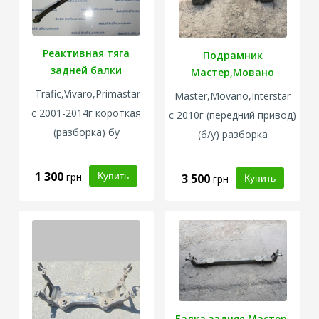
Реактивная тяга
Подрамник
задней балки
Мастер,Мовано
Trafic,Vivaro,Primastar
Master,Movano,Interstar
с 2001-2014г
короткая
с 2010г (передний привод)
(разборка) бу
(б/у) разборка
1 300
грн
3 500
грн
Балка задняя Мастер,