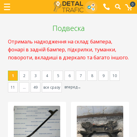
0
Подвеска
Отрималь надходження на склад: бампера,
фонарі в задній бампер, підкрилки, туманки,
повороти, вкладиші в дзеркало та багато іншого.
1
2
3
4
5
6
7
8
9
10
вперед→
11
...
49
все сразу