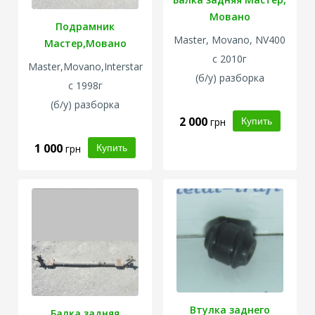
Мовано
Подрамник
Master, Movano, NV400
Мастер,Мовано
с 2010г
Master,Movano,Interstar
(б/у) разборка
с 1998г
(б/у) разборка
2 000
грн
1 000
грн
Втулка заднего
Балка задняя