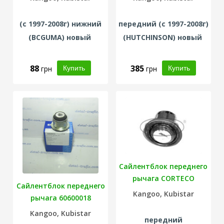
(с 1997-2008г) нижний
передний (с 1997-2008г)
(
BCGUMA
) новый
(
HUTCHINSON
) новый
88
385
грн
грн
Сайлентблок переднего
рычага CORTECO
Сайлентблок переднего
21652476
Kangoo, Kubistar
рычага 60600018
Kangoo, Kubistar
передний