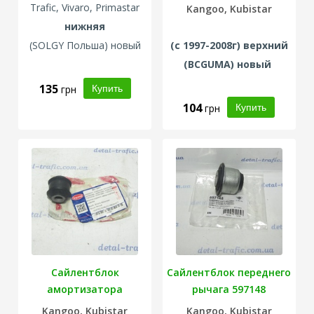
(верхний)
Trafic, Vivaro, Primastar
Kangoo, Kubistar
нижняя
(SOLGY Польша) новый
(с 1997-2008г) верхний
(
BCGUMA
) новый
135
грн
104
грн
Сайлентблок
Сайлентблок переднего
амортизатора
рычага 597148
(нижний)
Kangoo, Kubistar
Kangoo, Kubistar