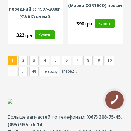
(Марка CORTECO) новый
передний (с 1997-2008г)
(
SWAG
) новый
390
грн
322
грн
1
2
3
4
5
6
7
8
9
10
вперед→
11
...
49
все сразу
Больше запчастей по телефонам:
(067) 308-75-45
,
(095) 935-76-14