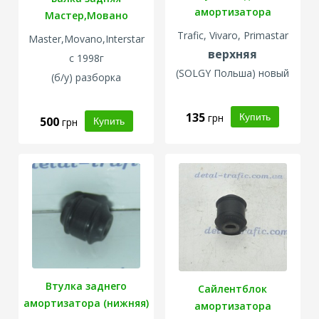
амортизатора
Мастер,Мовано
(верхняя)
Trafic, Vivaro, Primastar
Master,Movano,Interstar
верхняя
с 1998г
(SOLGY Польша) новый
(б/у) разборка
135
грн
500
грн
Втулка заднего
Сайлентблок
амортизатора (нижняя)
амортизатора