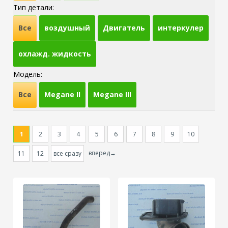
Тип детали:
Все
воздушный
Двигатель
интеркулер
охлажд. жидкость
Модель:
Все
Megane II
Megane III
1
2
3
4
5
6
7
8
9
10
вперед→
11
12
все сразу