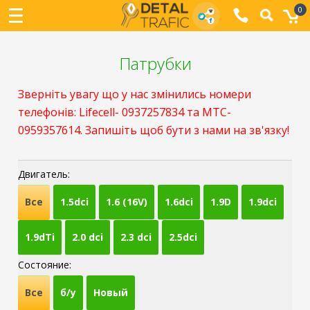
0
Патрубки
Зверніть увагу що у нас змінились номери
телефонів: Lifecell- 0937257834 та МТС-
0959357614. Запишіть щоб бути з нами на зв'язку!
Двигатель:
Все
1.5dci
1.6 (16V)
1.6dci
1.9D
1.9dci
1.9dTi
2.0 dci
2.3 dci
2.5dci
Состояние:
Все
б/у
Новый