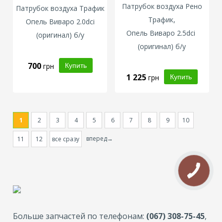
Патрубок воздуха Рено
Патрубок воздуха Трафик
Трафик,
Опель Виваро 2.0dci
Опель Виваро
2.5dci
(оригинал) б/у
(оригинал) б/у
700
грн
1 225
грн
1
2
3
4
5
6
7
8
9
10
вперед→
11
12
все сразу
Больше запчастей по телефонам:
(067) 308-75-45
,