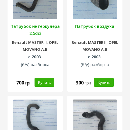
Патрубок интеркулера
Патрубок воздуха
2.5dci
Renault
MASTER ll,
OPEL
Renault
MASTER ll,
OPEL
MOVANO A,B
MOVANO A,B
с 2003
с 2003
(б/у) разборка
(б/у) разборка
700
300
грн
грн