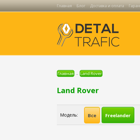
Главная
Блог
Доставка и оплата
Гаран
Главная
Land Rover
→
Land Rover
Модель:
Все
Freelander