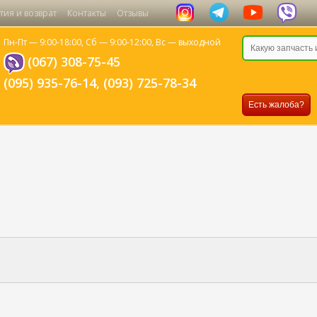
тия и возврат
Контакты
Отзывы
Пн-Пт — 9:00-18:00,
Сб — 9:00-12:00,
Вс — выходной
(067) 308-75-45
(095) 935-76-14
,
(093) 725-78-34
Есть жалоба?