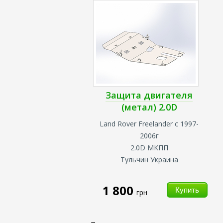
Защита двигателя
(метал) 2.0D
Land Rover Freelander
с 1997-
2006г
2.0D МКПП
Тульчин Украина
1 800
грн