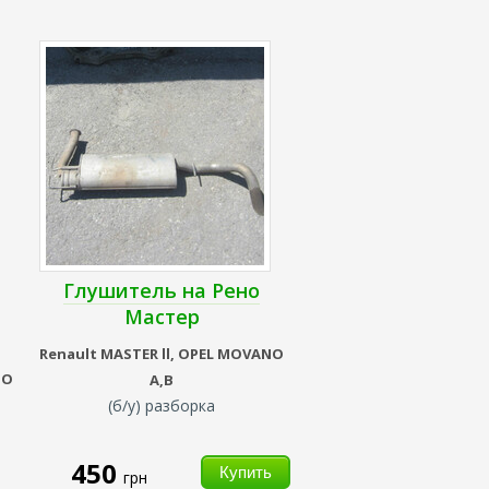
Глушитель на Рено
Мастер
Renault
MASTER ll,
OPEL MOVANO
NO
A,B
(б/у) разборка
450
грн