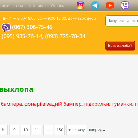
тия и возврат
Контакты
Отзывы
Пн-Пт — 9:00-18:00,
Сб — 9:00-12:00,
Вс — выходной
(067) 308-75-45
(095) 935-76-14
,
(093) 725-78-34
Есть жалоба?
 выхлопа
бампера, фонарі в задній бампер, підкрилки, туманки, 
вперед→
8
9
10
11
...
150
все сразу