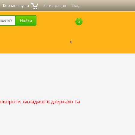
Корзина пуста
Регистрация
Вход
0
0
повороти, вкладиші в дзеркало та