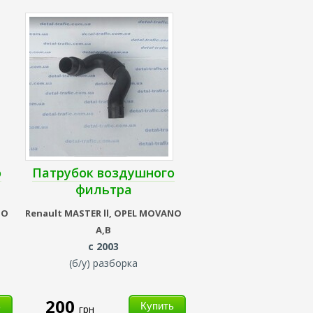
о
Патрубок воздушного
фильтра
NO
Renault
MASTER ll,
OPEL MOVANO
A,B
с 2003
(б/у) разборка
200
грн