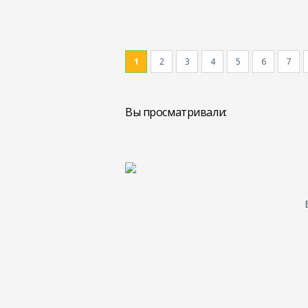
1
2
3
4
5
6
7
Вы просматривали: