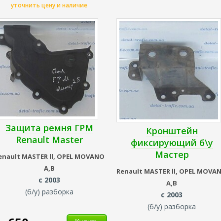
уточнить цену и наличие
Защита ремня ГРМ
Кронштейн
Renault Master
фиксирующий б\у
Мастер
enault
MASTER ll,
OPEL MOVANO
A,B
Renault
MASTER ll,
OPEL MOVA
с 2003
A,B
(б/у) разборка
с 2003
(б/у) разборка