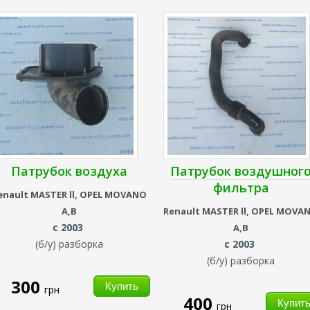
Патрубок воздуха
Патрубок воздушног
фильтра
enault
MASTER ll,
OPEL MOVANO
A,B
Renault
MASTER ll,
OPEL MOVA
с 2003
A,B
(б/у) разборка
с 2003
(б/у) разборка
300
грн
400
грн