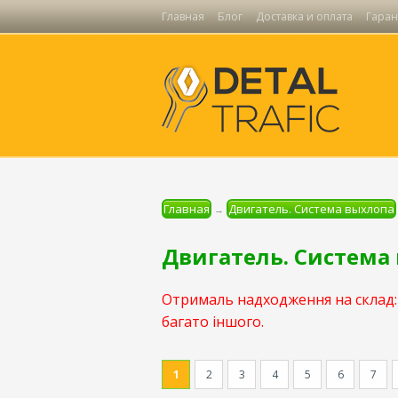
Главная
Блог
Доставка и оплата
Гаран
Главная
Двигатель. Система выхлопа
→
Двигатель. Система
Отрималь надходження на склад: 
багато іншого.
1
2
3
4
5
6
7