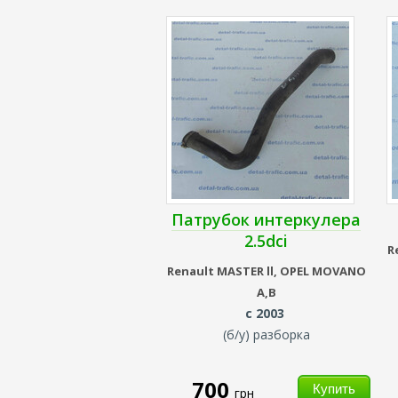
Патрубок интеркулера
2.5dci
R
Renault
MASTER ll,
OPEL MOVANO
A,B
с 2003
(б/у) разборка
700
грн