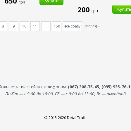
650
грн
200
грн
вперед→
8
9
10
11
...
150
все сразу
Больше запчастей по телефонам:
(067) 308-75-45
,
(095) 935-76-1
Пн-Пт — с 9:00 до 18:00, Сб — с 9:00 до 13:00, Вс — выходной
© 2015-2020 Detal Trafic